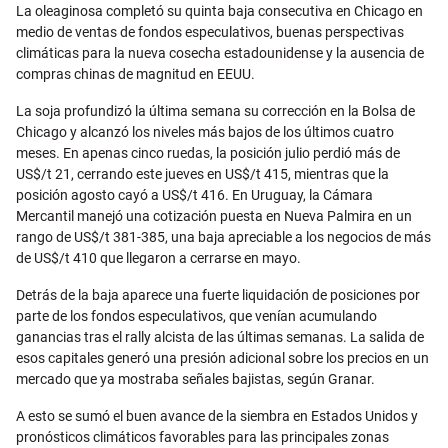
Email
La oleaginosa completó su quinta baja consecutiva en Chicago en
medio de ventas de fondos especulativos, buenas perspectivas
climáticas para la nueva cosecha estadounidense y la ausencia de
compras chinas de magnitud en EEUU.
La soja profundizó la última semana su corrección en la Bolsa de
Chicago y alcanzó los niveles más bajos de los últimos cuatro
meses. En apenas cinco ruedas, la posición julio perdió más de
US$/t 21, cerrando este jueves en US$/t 415, mientras que la
posición agosto cayó a US$/t 416. En Uruguay, la Cámara
Mercantil manejó una cotización puesta en Nueva Palmira en un
rango de US$/t 381-385, una baja apreciable a los negocios de más
de US$/t 410 que llegaron a cerrarse en mayo.
Detrás de la baja aparece una fuerte liquidación de posiciones por
parte de los fondos especulativos, que venían acumulando
ganancias tras el rally alcista de las últimas semanas. La salida de
esos capitales generó una presión adicional sobre los precios en un
mercado que ya mostraba señales bajistas, según Granar.
A esto se sumó el buen avance de la siembra en Estados Unidos y
pronósticos climáticos favorables para las principales zonas