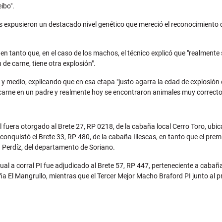
ibo".
tes expusieron un destacado nivel genético que mereció el reconocimiento 
 en tanto que, en el caso de los machos, el técnico explicó que "realmente
e carne, tiene otra explosión".
y medio, explicando que en esa etapa "justo agarra la edad de explosión 
e carne en un padre y realmente hoy se encontraron animales muy correct
uera otorgado al Brete 27, RP 0218, de la cabaña local Cerro Toro, ubic
nquistó el Brete 33, RP 480, de la cabaña Illescas, en tanto que el pre
a Perdíz, del departamento de Soriano.
l a corral PI fue adjudicado al Brete 57, RP 447, perteneciente a caba
teña El Mangrullo, mientras que el Tercer Mejor Macho Braford PI junto al p