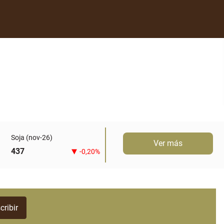
Soja (nov-26)
Ver más
437
-0,20%