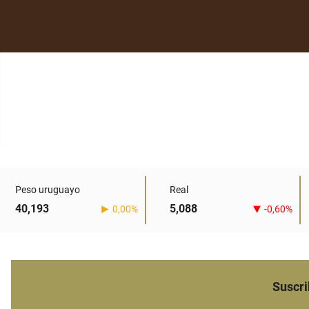
Peso uruguayo
Real
40,193
5,088
0,00%
-0,60%
Suscri