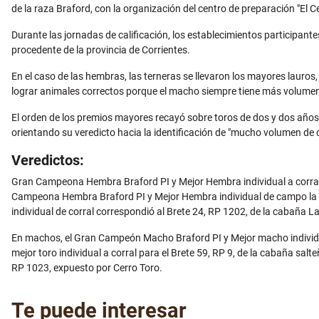
de la raza Braford, con la organización del centro de preparación "El Ce
Durante las jornadas de calificación, los establecimientos participan
procedente de la provincia de Corrientes.
En el caso de las hembras, las terneras se llevaron los mayores lauros,
lograr animales correctos porque el macho siempre tiene más volumen d
El orden de los premios mayores recayó sobre toros de dos y dos años 
orientando su veredicto hacia la identificación de "mucho volumen d
Veredictos:
Gran Campeona Hembra Braford PI y Mejor Hembra individual a corral f
Campeona Hembra Braford PI y Mejor Hembra individual de campo la co
individual de corral correspondió al Brete 24, RP 1202, de la cabaña L
En machos, el Gran Campeón Macho Braford PI y Mejor macho individua
mejor toro individual a corral para el Brete 59, RP 9, de la cabaña sal
RP 1023, expuesto por Cerro Toro.
Te puede interesar