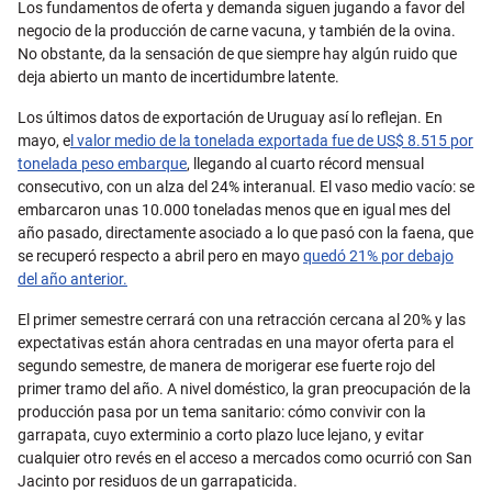
Los fundamentos de oferta y demanda siguen jugando a favor del
negocio de la producción de carne vacuna, y también de la ovina.
No obstante, da la sensación de que siempre hay algún ruido que
deja abierto un manto de incertidumbre latente.
Los últimos datos de exportación de Uruguay así lo reflejan. En
mayo, e
l valor medio de la tonelada exportada fue de US$ 8.515 por
tonelada peso embarque
, llegando al cuarto récord mensual
consecutivo, con un alza del 24% interanual. El vaso medio vacío: se
embarcaron unas 10.000 toneladas menos que en igual mes del
año pasado, directamente asociado a lo que pasó con la faena, que
se recuperó respecto a abril pero en mayo
quedó 21% por debajo
del año anterior.
El primer semestre cerrará con una retracción cercana al 20% y las
expectativas están ahora centradas en una mayor oferta para el
segundo semestre, de manera de morigerar ese fuerte rojo del
primer tramo del año. A nivel doméstico, la gran preocupación de la
producción pasa por un tema sanitario: cómo convivir con la
garrapata, cuyo exterminio a corto plazo luce lejano, y evitar
cualquier otro revés en el acceso a mercados como ocurrió con San
Jacinto por residuos de un garrapaticida.